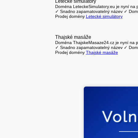
Letecké simulátory
Doména LeteckeSimulatory.eu je nyní na p
✓ Snadno zapamatovatelný název ✓ Domén
Prodej domény
Letecké simulátory
Thajské masáže
Doména ThajskeMasaze24.cz je nyní na pr
✓ Snadno zapamatovatelný název ✓ Domé
Prodej domény
Thajské masáže