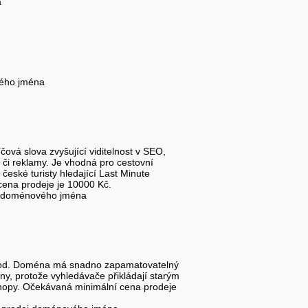
a
vého jména
čová slova zvyšující viditelnost v SEO,
 či reklamy. Je vhodná pro cestovní
české turisty hledající Last Minute
ena prodeje je 10000 Kč.
j doménového jména
chod. Doména má snadno zapamatovatelný
ny, protože vyhledávače přikládají starým
hopy. Očekávaná minimální cena prodeje