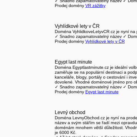
✓ Snadno zapamatovatelný název ✓ Domén
Prodej domény
VR zážitky
Vyhlídkové lety v ČR
Doména VyhlidkoveLetyvCR.cz je nyní na 
✓ Snadno zapamatovatelný název ✓ Domén
Prodej domény
Vyhlídkové lety v ČR
Egypt last minute
Doména Egyptlastminute.cz je ideální volbo
zaměřuje se na populární destinaci a podp
kanceláře, blogy, portály o cestování i in
dovolené. Vhodné doménové jméno pro obo
✓ Snadno zapamatovatelný název ✓ Domén
Prodej domény
Egypt last minute
Levný obchod
Doména LevnyObchod.cz je nyní na prode
název a svým stářím se řadí mezi opravdu a
doménám mnohem větší důležitost. Vhodné
je 6000 Kč.